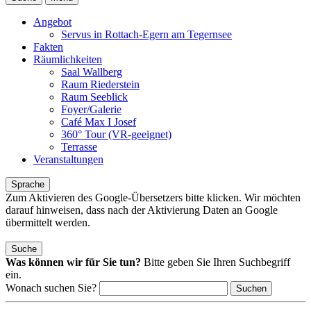
Angebot
Servus in Rottach-Egern am Tegernsee
Fakten
Räumlichkeiten
Saal Wallberg
Raum Riederstein
Raum Seeblick
Foyer/Galerie
Café Max I Josef
360° Tour (VR-geeignet)
Terrasse
Veranstaltungen
Sprache
Zum Aktivieren des Google-Übersetzers bitte klicken. Wir möchten
darauf hinweisen, dass nach der Aktivierung Daten an Google
übermittelt werden.
Mehr Informationen zum Datenschutz
Suche
Was können wir für Sie tun?
Bitte geben Sie Ihren Suchbegriff
ein.
Wonach suchen Sie?
Suchen