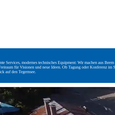
immte Services, modernes technisches Equipment: Wir machen aus Ihrem
n Freiraum für Visionen und neue Ideen. Ob Tagung oder Konferenz im S
ick auf den Tegernsee.