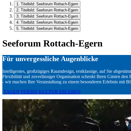
1. Titelbild: Seeforum Rottach-Egern
2. Titelbild: Seeforum Rottach-Egern
3. Titelbild: Seeforum Rottach-Egern
4. Titelbild: Seeforum Rottach-Egern
5. Titelbild: Seeforum Rottach-Egern
Seeforum Rottach-Egern
Für unvergessliche Augenblicke
Intelligentes, großzügiges Raumdesign, erstklassige, auf Sie abgest
Flexibilität und zuverlässiger Organisation schenkt Ihren Gästen de
- wir machen Ihre Veranstaltung zu einem besonderen Erlebnis mit Bl
TAGEN
FEIERN
KULTUR ERLEBEN